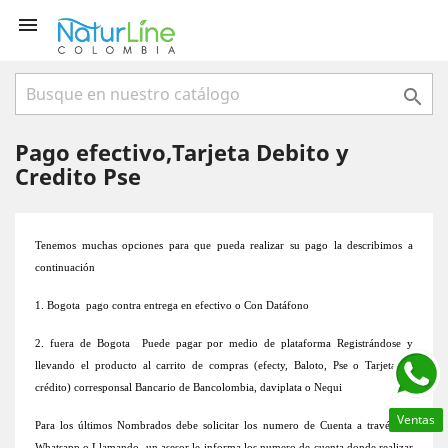


Pago efectivo,Tarjeta Debito y
Credito Pse
Tenemos muchas opciones para que pueda realizar su pago la describimos a
continuación
1. Bogota pago contra entrega en efectivo o Con Datáfono
2. fuera de Bogota Puede pagar por medio de plataforma Registrándose y
llevando el producto al carrito de compras (efecty, Baloto, Pse o Tarjeta de
crédito) corresponsal Bancario de Bancolombia, daviplata o Nequi
Ventas
Para los últimos Nombrados debe solicitar los numero de Cuenta a través del
Whatsapp o Llamando un asesor le informa los numero de cuenta donde realizar